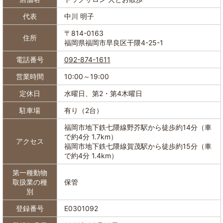
代表
中川 明子
〒814-0163
住所
福岡県福岡市早良区干隈4-25-1
電話番号
092-874-1611
営業時間
10:00～19:00
定休日
水曜日、第2・第4木曜日
駐車場
有り（2台）
福岡市地下鉄七隈線野芥駅から徒歩約14分（車
で約4分 1.7km）
アクセス
福岡市地下鉄七隈線賀茂駅から徒歩約15分（車
で約4分 1.4km）
第一種動物
取扱業の種
保管
別
登録番号
E0301092